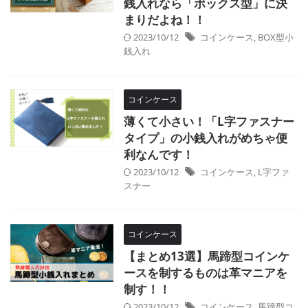
銭入れなら「ボックス型」に決
まりだよね！！
2023/10/12
コインケース
,
BOX型小
銭入れ
コインケース
薄くて小さい！「L字ファスナー
タイプ」の小銭入れがめちゃ便
利なんです！
2023/10/12
コインケース
,
L字ファ
スナー
コインケース
【まとめ13選】馬蹄型コインケ
ースを制するものは革マニアを
制す！！
2023/10/12
コインケース
,
馬蹄型コ