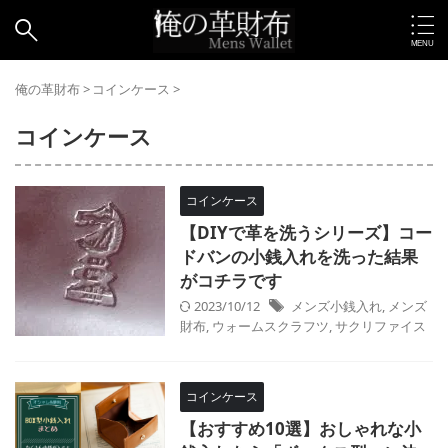
俺の革財布
>
コインケース
>
コインケース
コインケース
【DIYで革を洗うシリーズ】コー
ドバンの小銭入れを洗った結果
がコチラです
2023/10/12
メンズ小銭入れ
,
メンズ
財布
,
ウォームスクラフツ
,
サクリファイス
コインケース
【おすすめ10選】おしゃれな小