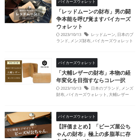
バイカーズウォレット
「レッドムーンの財布」男の闘
争本能を呼び覚ますバイカーズ
ウォレット
2023/10/13
レッドムーン
,
日本のブ
ランド
,
メンズ財布
,
バイカーズウォレット
バイカーズウォレット
「大輔レザーの財布」本物の経
年変化を目指すならコレ一択
2023/10/13
日本のブランド
,
メンズ
財布
,
バイカーズウォレット
,
大輔レザー
バイカーズウォレット
【評価まとめ】「ビーズ屋公ち
ゃんの財布」極上の多脂革に存