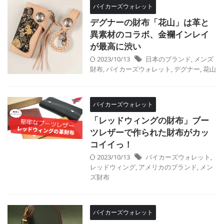
バイカーズウォレット
デグナーの財布「花山」は革と
異素材のコラボ、金襴インレイ
が最高に渋い
2023/10/13
日本のブランド
,
メンズ
財布
,
バイカーズウォレット
,
デグナー
,
花山
バイカーズウォレット
「レッドウィングの財布」ブー
ツレザーで作られた財布がカッ
コイイっ！
2023/10/13
バイカーズウォレット
,
レッドウィング
,
アメリカのブランド
,
メン
ズ財布
バイカーズウォレット