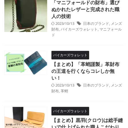
「マニフォールドの財布」選び
ぬかれたレザーと完成された職
人の技術
2023/10/13
日本のブランド
,
メンズ
財布
,
バイカーズウォレット
,
マニフォール
ド
バイカーズウォレット
【まとめ】「革蛸謹製」革財布
の王道を行くならコレしか無
い！
2023/10/13
日本のブランド
,
メンズ
財布
,
革蛸
バイカーズウォレット
【まとめ】黒羽(クロウ)は総手縫
いで仕上げられた職人こだわり