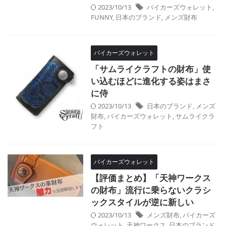
2023/10/13
バイカーズウォレット
,
FUNNY
,
日本のブランド
,
メンズ財布
バイカーズウォレット
「サムライクラフトの財布」使
い込むほどに進化する姿はまさ
に侍
2023/10/13
日本のブランド
,
メンズ
財布
,
バイカーズウォレット
,
サムライクラ
フト
バイカーズウォレット
【評価まとめ】「天神ワークス
の財布」流行に乗らないクラシ
ックスタイルが逆に新しい
2023/10/13
メンズ財布
,
バイカーズ
ウォレット
,
天神ワークス
,
日本のブランド