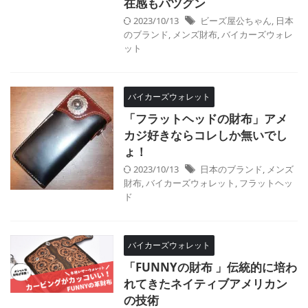
在感もバツグン
2023/10/13
ビーズ屋公ちゃん
,
日本
のブランド
,
メンズ財布
,
バイカーズウォレ
ット
バイカーズウォレット
「フラットヘッドの財布」アメ
カジ好きならコレしか無いでし
ょ！
2023/10/13
日本のブランド
,
メンズ
財布
,
バイカーズウォレット
,
フラットヘッ
ド
バイカーズウォレット
「FUNNYの財布 」伝統的に培わ
れてきたネイティブアメリカン
の技術