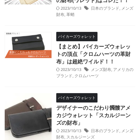
の財布(ワレット)はコレだ！！
2023/10/13
日本のブランド
,
メンズ
財布
,
革蛸
バイカーズウォレット
【まとめ】バイカーズウォレッ
トの頂点「クロムハーツの革財
布」は超絶ワイルド！！
2023/10/13
メンズ財布
,
アメリカの
ブランド
,
クロムハーツ
バイカーズウォレット
デザイナーのこだわり髑髏アメ
カジウォレット「スカルジーン
ズの財布」
2023/10/13
日本のブランド
,
メンズ
財布
,
スカルジーンズ