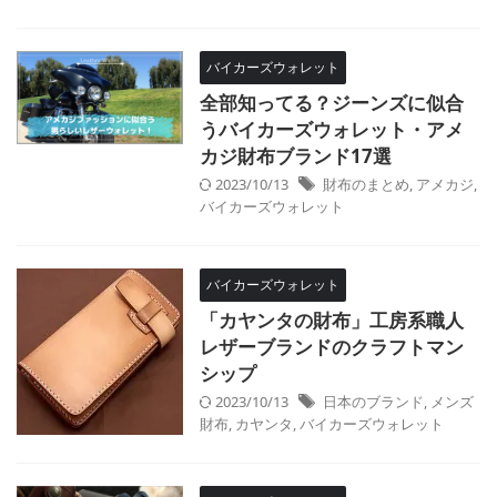
バイカーズウォレット
全部知ってる？ジーンズに似合
うバイカーズウォレット・アメ
カジ財布ブランド17選
2023/10/13
財布のまとめ
,
アメカジ
,
バイカーズウォレット
バイカーズウォレット
「カヤンタの財布」工房系職人
レザーブランドのクラフトマン
シップ
2023/10/13
日本のブランド
,
メンズ
財布
,
カヤンタ
,
バイカーズウォレット