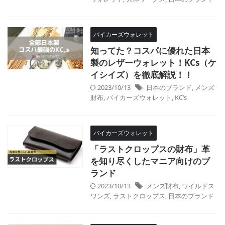
バイカーズウォレット
知ってた？コスパに優れた日本
製のレザーウォレット！KCs（ケ
イシイズ）を徹底解説！！
2023/10/13
日本のブランド
,
メンズ
財布
,
バイカーズウォレット
,
KC’s
バイカーズウォレット
「ラストクロップスの財布」革
を知り尽くしたマニア向けのブ
ランド
2023/10/13
メンズ財布
,
ワイルドス
ワンズ
,
ラストクロップス
,
日本のブランド