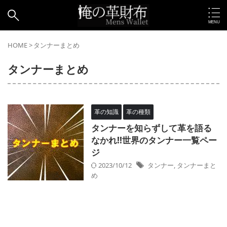
HOME
>
タンナーまとめ
タンナーまとめ
革の知識
革の種類
タンナーを知らずして革を語る
なかれ!!世界のタンナー一覧ペー
ジ
2023/10/12
タンナー
,
タンナーまと
め