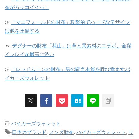
布がカッコイイっ！
≫
「マニフォールドの財布」攻撃的でハードなデザイン
は他を圧倒する
≫
デグナーの財布「花山」は革と異素材のコラボ、金襴
インレイが最高に渋い
≫
「レッドムーンの財布」男の闘争本能を呼び覚ますバ
イカーズウォレット
-
バイカーズウォレット
-
日本のブランド
,
メンズ財布
,
バイカーズウォレット
,
サ