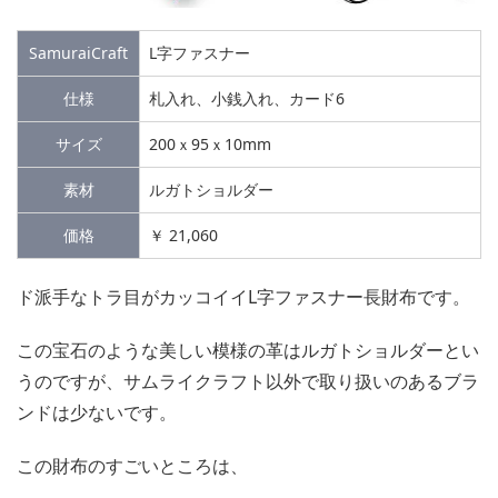
SamuraiCraft
L字ファスナー
仕様
札入れ、小銭入れ、カード6
サイズ
200ｘ95ｘ10mm
素材
ルガトショルダー
価格
￥ 21,060
ド派手なトラ目がカッコイイL字ファスナー長財布です。
この宝石のような美しい模様の革はルガトショルダーとい
うのですが、サムライクラフト以外で取り扱いのあるブラ
ンドは少ないです。
この財布のすごいところは、