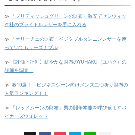
≫
「ブリティッシュグリーンの財布」激安でセジウィッ
ク社のブライドルレザーを手に入れる
≫
「オリーチェの財布」ベジタブルタンニンレザーを使
っていてもリーズナブル
≫
【評価・評判】鮮やかな財布のYUHAKU（ユハク）の
詳細を調査！
≫
激10選！！ビジネスシーン向けメンズ二つ折り財布の
人気ランキング！！
≫
「レッドムーンの財布」男の闘争本能を呼び覚ますバ
イカーズウォレット