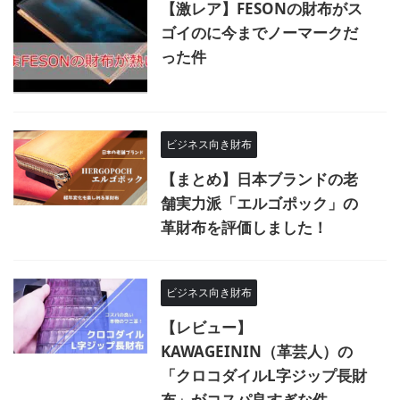
【激レア】FESONの財布がス
ゴイのに今までノーマークだ
った件
ビジネス向き財布
【まとめ】日本ブランドの老
舗実力派「エルゴポック」の
革財布を評価しました！
ビジネス向き財布
【レビュー】
KAWAGEININ（革芸人）の
「クロコダイルL字ジップ長財
布」がコスパ良すぎな件