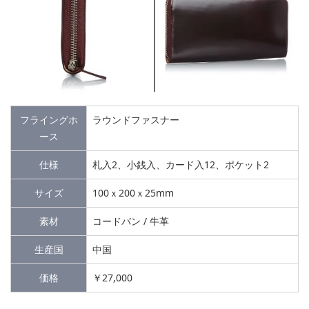
フライングホ
ラウンドファスナー
ース
仕様
札入2、小銭入、カード入12、ポケット2
サイズ
100ｘ200ｘ25mm
素材
コードバン / 牛革
生産国
中国
価格
￥27,000