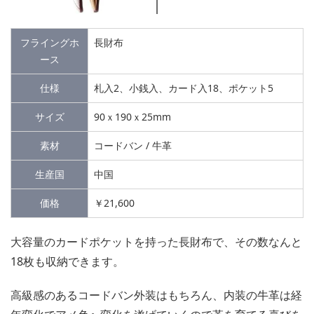
フライングホ
長財布
ース
仕様
札入2、小銭入、カード入18、ポケット5
サイズ
90ｘ190ｘ25mm
素材
コードバン / 牛革
生産国
中国
価格
￥21,600
大容量のカードポケットを持った長財布で、その数なんと
18枚も収納できます。
高級感のあるコードバン外装はもちろん、内装の牛革は経