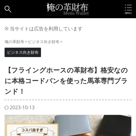
※ 当サイトは広告を利用しています
俺の革財布
>
ビジネス向き財布
>
ビジネス向き財布
【フライングホースの革財布】格安なの
に本格コードバンを使った馬革専門ブラ
ンド！
2023-10-13