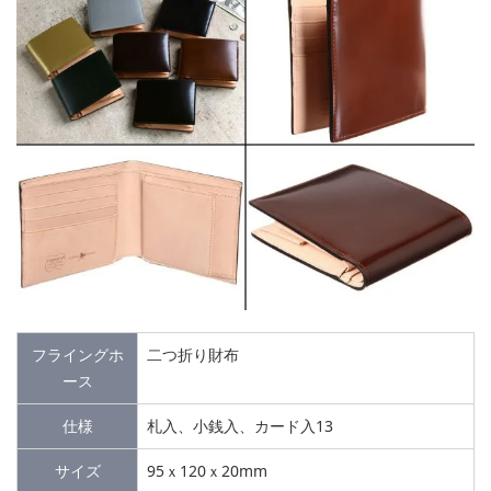
フライングホ
二つ折り財布
ース
仕様
札入、小銭入、カード入13
サイズ
95ｘ120ｘ20mm