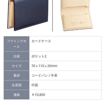
フライングホ
カードケース
ース
仕様
ポケット2
サイズ
70ｘ110ｘ20mm
素材
コードバン / 牛革
生産国
中国
価格
￥10,800