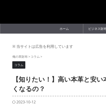
ホーム
ビジネス財
※ 当サイトは広告を利用しています
俺の革財布
>
コラム
>
コラム
【知りたい！】高い本革と安い
くなるの？
2023-10-12