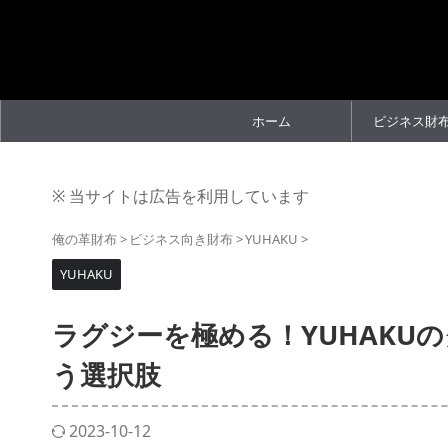
ホーム
ビジネス財
※ 当サイトは広告を利用しています
俺の革財布
>
ビジネス向き財布
>
YUHAKU
>
YUHAKU
ラグジーを極める！YUHAKUの
う選択肢
2023-10-12