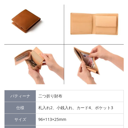
パティーナ
二つ折り財布
仕様
札入れ2、小銭入れ、カード4、ポケット3
サイズ
96×113×25mm