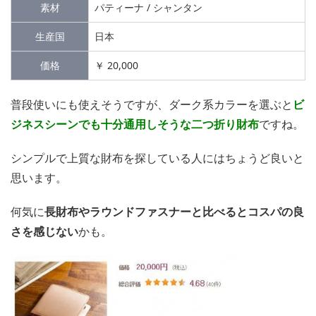
素材
パティーナ / シャンタン
生産国
日本
価格
￥ 20,000
普段使いにも使えそうですが、ダーク系カラーを選ぶと
ビ
ジネスシーンでも十分通用しそうな二つ折り財布
ですね。
シンプルで上質な財布を探している人にはちょうど良いと
思います。
何気に
長財布やラウンドファスナーと比べるとコスパの良
さを感じない
かも。