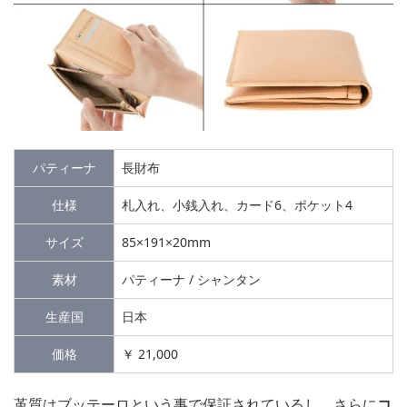
パティーナ
長財布
仕様
札入れ、小銭入れ、カード6、ポケット4
サイズ
85×191×20mm
素材
パティーナ / シャンタン
生産国
日本
価格
￥ 21,000
革質はブッテーロという事で保証されているし、さらに
コ