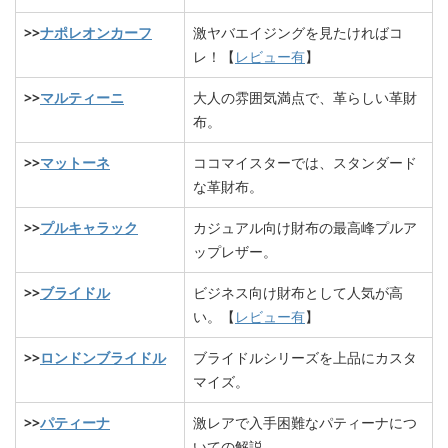
>>
ナポレオンカーフ
激ヤバエイジングを見たければコ
レ！【
レビュー有
】
>>
マルティーニ
大人の雰囲気満点で、革らしい革財
布。
>>
マットーネ
ココマイスターでは、スタンダード
な革財布。
>>
プルキャラック
カジュアル向け財布の最高峰プルア
ップレザー。
>>
ブライドル
ビジネス向け財布として人気が高
い。【
レビュー有
】
>>
ロンドンブライドル
ブライドルシリーズを上品にカスタ
マイズ。
>>
パティーナ
激レアで入手困難なパティーナにつ
いての解説。